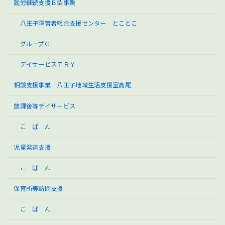
就労継続支援Ｂ型事業
八王子障害者総合支援センター とことこ
グループＧ
デイサービスＴＲＹ
相談支援事業 八王子地域生活支援室高尾
放課後等デイサービス
こ ぱ ん
児童発達支援
こ ぱ ん
保育所等訪問支援
こ ぱ ん