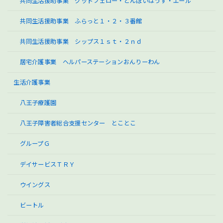
共同生活援助事業 グッドフェロー・とんぼいはうす・エール
共同生活援助事業 ふらっと１・２・３番館
共同生活援助事業 シップス１ｓｔ・２ｎｄ
居宅介護事業 ヘルパーステーションおんりーわん
生活介護事業
八王子療護園
八王子障害者総合支援センター とことこ
グループＧ
デイサービスＴＲＹ
ウイングス
ビートル