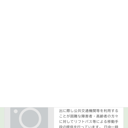
Read more
保育所等訪問支援
保育所等訪問支援 就学前、就学中
の知的・発達障害のお子様や、集団
生活等において気になることがある
お子様を対象に、お子様が普段通わ
れている保育所、小中学校、学童な
どに専門のスタッフが訪問し、集団
生活等に適応できるようサポ […]
Read more
公益事業
公益事業 自家用有償旅客運送事業 外
出に際し公共交通機関等を利用する
ことが困難な障害者・高齢者の方々
に対してリフトバス等による移動手
段の提供を行っています。 日中一時